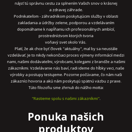
nájsť tú správnu cestu za splnením Vašich snov o krásnej
a zdravej záhrade.
Podnikateľom - záhradníkom poskytujúcim služby v oblasti
zakladania a údržby zelene, podporou a vzdelávaním
dopomáhame k napĺňaniu ich profesionálnych ambícií,
prostredníctvom ktorých tvoria
voňavý svet okolo Vás.
Platí, že ak chce byť človek "aktuálny", mal by sa neustále
vzdelávať. Je to nikdy nekončiaci proces výmeny informácií medzi
nami, našimi dodávateľmi, výrobcami, kolegami z brandže a našimi
zákazníkmi. Vzdelávanie nás baví, radi ideme do hĺbky veci, naše
výrobky a postupy testujeme. Pozorne počúvame, čo nám naši
zákazníci hovoria a akú nám poskytujú spätnú väzbu z praxe.
Túto filozofiu sme zhrnuli do nášho motta:
"Rastieme spolu s našimi zákazníkmi"
.
Ponuka našich
produktov