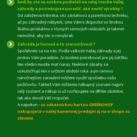
Radi by ste sa osobne podielali na celej tvorbe Vašej
záhrady a potrebujete poradiť, aké zvoliť výrobky ?
Od založenia trávnika, cez závlahovú a jazierkovú techniku,
až po záhradný nábytok, sme Vám k dispozícii so širokou
škálou produktov v rôznych cenových reláciách. Je takmer
nemožné, aby ste si nevybrali.
Záhrada je hotová a čo starostlivosť ?
Spoľahnite sa na nás. Podľa veľkosti Vašej záhrady a jej
prvkov Vám poradíme, čo budete potrebovať
pre jej údržbu.
Nie všetko musíte mať naraz. Niektoré zásahy sa
uskutočňujú len v určitom období roka a pri cenovo
náročnejšom zariadení môžete využiť spočiatku našu
požičovňu. Taktiež Vám môžeme nákupný zoznam najprv
celý zostaviť a nákup si už rozfázujete na dlhšie obdobie,
tak ako dovolí Váš rozpočet.
A napokon -
so zákazníckou kartou GREENSHOP
nakupujete v našej kamennej predajni aj na e-shope so
zľavami.