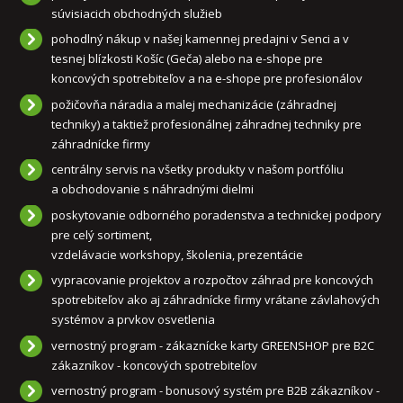
súvisiacich obchodných služieb
pohodlný nákup v našej kamennej predajni v Senci a v
tesnej blízkosti Košíc (Geča) alebo na e-shope pre
koncových spotrebiteľov a na e-shope pre profesionálov
požičovňa náradia a malej mechanizácie (záhradnej
techniky) a taktiež profesionálnej záhradnej techniky pre
záhradnícke firmy
centrálny servis na všetky produkty v našom portfóliu
a obchodovanie s náhradnými dielmi
poskytovanie odborného poradenstva a technickej podpory
pre celý sortiment,
vzdelávacie workshopy, školenia, prezentácie
vypracovanie projektov a rozpočtov záhrad pre koncových
spotrebiteľov ako aj záhradnícke firmy vrátane závlahových
systémov a prvkov osvetlenia
vernostný program - zákaznícke karty GREENSHOP pre B2C
zákazníkov - koncových spotrebiteľov
vernostný program - bonusový systém pre B2B zákazníkov -