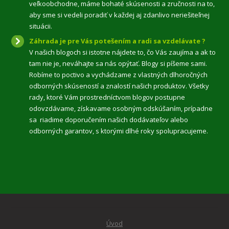
veľkoobchodne, máme bohaté skúsenosti a zručnosti na to,
aby sme si vedeli poradiť v každej aj zdanlivo neriešiteľnej
situácii.
Záhrada je pre Vás potešením a radi sa vzdelávate ?
V našich blogoch si istotne nájdete to, čo Vás zaujíma a ak to
tam nie je, neváhajte sa nás opýtať. Blogy si píšeme sami.
Robíme to poctivo a vychádzame z vlastných dlhoročných
odborných skúseností a znalostí našich produktov. Všetky
rady, ktoré Vám prostredníctvom blogov postupne
odovzdávame, získavame osobným odskúšaním, prípadne
sa riadime doporučením našich dodávateľov alebo
odborných garantov, s ktorými dlhé roky spolupracujeme.
Úvod