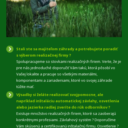
Stali ste sa majiteľom záhrady a potrebujete poradiť
s výberom realizačnej firmy ?
Spolupracujeme so stovkami realizačných firiem. Verte, že je
pre nás jednoduché doporučiť Vám takú, ktorá pôsobí vo
Vašej lokalite a pracuje so všetkými materiálmi,
komponentami a zariadeniami, ktoré vo svojej záhrade
túžite mať.
Výsadby si želáte realizovať svojpomocne, ale
napríklad inštaláciu automatickej závlahy, osvetlenia
alebo jazierka radšej zveríte do rúk odborníkov ?
Existuje množstvo realizačných firiem, ktoré sa zaoberajú
konkrétnymi profesiami. Závlahový systém ? Doporučíme
Vám skúsenú a certifikovanú inštalačnú firmu. Osvetlenie ?