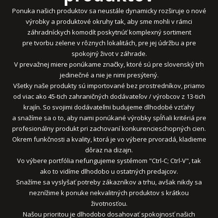
Ponuka našich
produktov
sa neustále dynamicky rozširuje o nové
výrobky a produktové okruhy tak, aby sme mohli v rámci
záhradníckych komodít poskytnúť komplexný sortiment
pre tvorbu zelene v rôznych lokalitách, pre jej údržbu a pre
spokojný život v záhrade.
V prevažnej miere ponúkame značky, ktoré sú pre slovenský trh
jedinečné a nie je nimi presýtený.
Všetky naše produkty sú importované bez prostredníkov, priamo
od viac ako 45-tich zahraničných dodávateľov / výrobcov z 13-tich
krajín. So svojimi dodávateľmi budujeme dlhodobé vzťahy
a snažíme sa o to, aby nami ponúkané výrobky spĺňali kritériá pre
profesionálny produkt pri zachovaní konkurencieschopných cien.
Okrem funkčnosti a kvality, ktorá je vo výbere prvoradá, kladieme
dôraz na dizajn.
Vo výbere portfólia nefungujeme systémom "Ctrl-C; Ctrl-V", tak
ako to vidíme dlhodobo u ostatných predajcov.
Snažíme sa vyslyšať potreby zákazníkov a trhu, avšak nikdy sa
neznížime k ponuke nekvalitných produktov s krátkou
životnosťou.
Našou prioritou je dlhodobo dosahovať spokojnosť našich