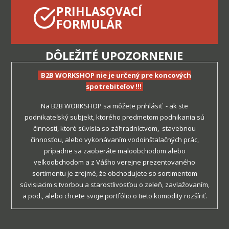
PRIHLASOVACÍ
FORMULÁR
D
ÔLEŽITÉ
UPOZORNENIE
B2B WORKSHOP nie je určený pre koncových
spotrebiteľov !!!
Na B2B WORKSHOP sa môžete prihlásiť - ak ste
podnikateľský subjekt, ktorého predmetom podnikania sú
činnosti, ktoré súvisia so záhradníctvom, stavebnou
činnosťou, alebo vykonávaním vodoinštalačných prác,
prípadne sa zaoberáte maloobchodom alebo
veľkoobchodom a z Vášho verejne prezentovaného
sortimentu je zrejmé, že obchodujete so sortimentom
súvisiacim s tvorbou a starostlivosťou o zeleň, zavlažovaním,
a pod., alebo chcete svoje portfólio o tieto komodity rozšíriť.