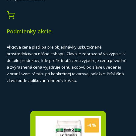
Podmienky akcie
Akciová cena platí iba pre objednávky uskutočnené
prostredníctvom nášho eshopu. Zľava je zobrazená vo výpise i v
detaile produktov, kde preškrtnutá cena vyjadruje cenu pôvodnú
a zvýraznená cena vyjadruje cenu akciovú po zľave uvedenej
v oranžovom rámiku pri konkrétnej tovarovej položke. Príslušná
zľava bude aplikovaná ihneď v košíku.