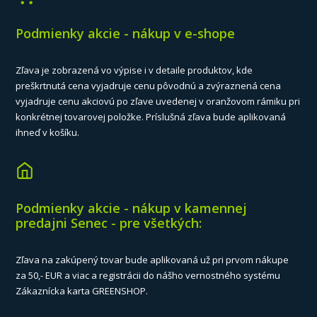
Podmienky akcie - nákup v e-shope
Zľava je zobrazená vo výpise i v detaile produktov, kde
preškrtnutá cena vyjadruje cenu pôvodnú a zvýraznená cena
vyjadruje cenu akciovú po zľave uvedenej v oranžovom rámiku pri
konkrétnej tovarovej položke. Príslušná zľava bude aplikovaná
ihneď v košíku.
Podmienky akcie - nákup v kamennej
predajni Senec - pre všetkých:
Zľava na zakúpený tovar bude aplikovaná už pri prvom nákupe
za 50,- EUR a viac a registrácii do nášho vernostného systému
Zákaznícka karta GREENSHOP.